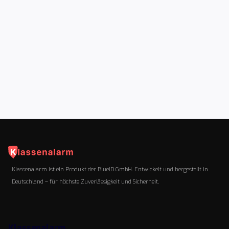
kurze Impulse im Alltag
Safety Moments sind kurze, regelmäßige
Sicherheitseinheiten im Schulalltag, die das
Sicherheitsbewusstsein stärken und das Thema
Sicherheit nachhaltig im Schulalltag verankern.
4
Min Lesezeit
Klassenalarm ist ein Produkt der BlueID GmbH. Entwickelt und hergestellt in
Deutschland – für höchste Zuverlässigkeit und Sicherheit.
Klassenalarm